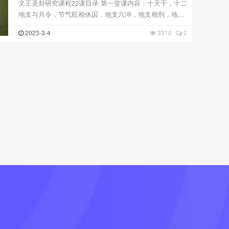
文王圣卦研究课程22课目录 第一堂课内容：十天干，十二
地支与月令，节气旺相休囚，地支六冲，地支相刑，地支
六害，地支六合，六亲与指掌节，六亲排卦。 第二堂课内
2023-3-4
3310
0
容：起卦方式与步骤，认识八卦与重卦六十四卦，起卦 ...