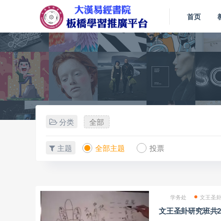
首页
分类
全部
主题
全部主题
投票
学务处
文王圣
文王圣卦研究班共2