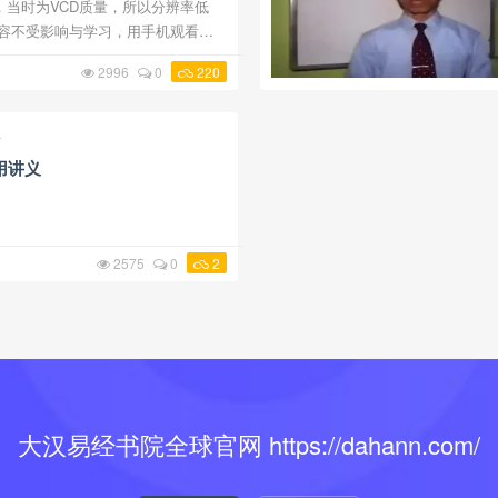
作，当时为VCD质量，所以分辨率低
声音内容不受影响与学习，用手机观看影
避免开启全屏幕即可。 文王圣卦研究
2996
0
220
卦
用讲义
2575
0
2
大汉易经书院全球官网 https://dahann.com/