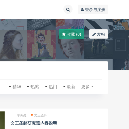
登录与注册
收藏 (0)
发帖
精华
热帖
热门
最新
更多
学务处
文王圣卦
文王圣卦研究班内容说明