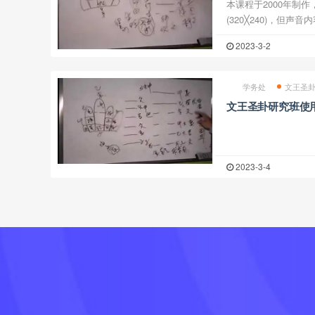
本课程于2000年制
(320╳240)，但
响不大，用电脑观看
2023-3-2
班第01堂课下载 文王圣卦研究班第02堂课下载 文王圣卦
...
学务处
文王圣
文王圣卦研究班使
2023-3-4