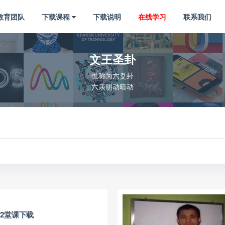
教育团队
下载课程
下载说明
在线学习
联系我们
文王圣卦
也称为六爻卦
六亲明动暗动
卦
2堂课下载